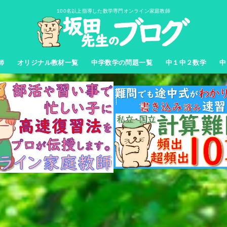
100名以上指導した数学専門オンライン家庭教師
師
オリジナル教材一覧
中学数学の問題一覧
中１中２数学
中