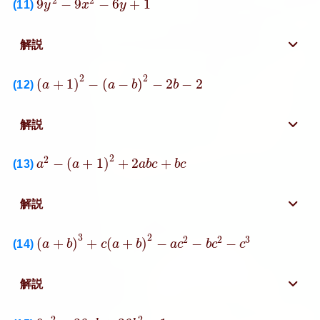
2
2
9
−
9
−
6
+
1
(11)
y
x
y
解説
(
a
+
1
)
2
−
(
a
−
b
)
2
−
2
b
−
2
2
2
(
+
1
)
−
(
−
)
−
2
−
2
(12)
a
a
b
b
解説
a
2
−
(
a
+
1
)
2
+
2
a
b
c
+
b
c
2
2
−
(
+
1
)
+
2
+
(13)
a
a
a
b
c
b
c
解説
(
a
+
b
)
3
+
c
(
a
+
b
)
2
−
a
c
2
−
b
c
2
−
c
3
3
2
2
2
3
(
+
)
+
(
+
)
−
−
−
(14)
a
b
c
a
b
a
c
b
c
c
解説
9
a
2
−
36
a
b
+
36
b
2
−
1
2
2