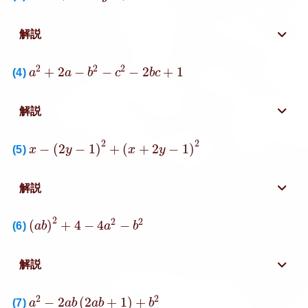
解説
a
2
+
2
a
−
b
2
−
c
2
−
2
b
c
+
1
2
2
2
+
2
−
−
−
2
+
1
(4)
a
a
b
c
b
c
解説
x
−
(
2
y
−
1
)
2
+
(
x
+
2
y
−
1
)
2
2
2
−
(
2
−
1
)
+
(
+
2
−
1
)
(5)
x
y
x
y
解説
(
a
b
)
2
+
4
−
4
a
2
−
b
2
2
2
2
(
)
+
4
−
4
−
(6)
a
b
a
b
解説
a
2
−
2
a
b
(
2
a
b
+
1
)
+
b
2
2
2
−
2
(
2
+
1
)
+
(7)
a
a
b
a
b
b