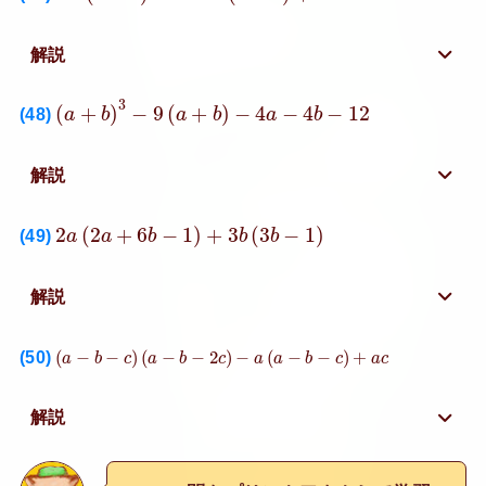
解説
(
a
+
b
)
3
−
9
(
a
+
b
)
−
4
a
−
4
b
−
12
3
(
+
)
−
9
(
+
)
−
4
−
4
−
12
(48)
a
b
a
b
a
b
解説
2
a
(
2
a
+
6
b
−
1
)
+
3
b
(
3
b
−
1
)
2
(
2
+
6
−
1
)
+
3
(
3
−
1
)
(49)
a
a
b
b
b
解説
(
a
−
b
−
c
)
(
a
−
b
−
2
c
)
−
a
(
a
−
b
−
c
)
+
a
c
(50)
(
−
−
)
(
−
−
2
)
−
(
−
−
)
+
a
b
c
a
b
c
a
a
b
c
a
c
解説