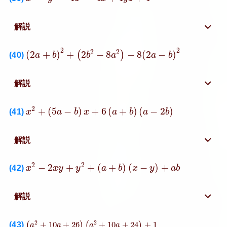
解説
(
2
a
+
b
)
2
+
(
2
b
2
−
8
a
2
)
−
8
(
2
a
−
b
)
2
2
2
2
2
(
2
+
)
+
2
−
8
−
8
(
2
−
)
(
)
(40)
a
b
b
a
a
b
解説
x
2
+
(
5
a
−
b
)
x
+
6
(
a
+
b
)
(
a
−
2
b
)
2
+
(
5
−
)
+
6
(
+
)
(
−
2
)
(41)
x
a
b
x
a
b
a
b
解説
x
2
−
2
x
y
+
y
2
+
(
a
+
b
)
(
x
−
y
)
+
a
b
2
2
−
2
+
+
(
+
)
(
−
)
+
(42)
x
x
y
y
a
b
x
y
a
b
解説
(
a
2
+
10
a
+
26
)
(
a
2
+
10
a
+
24
)
+
1
2
2
(43)
+
10
+
26
+
10
+
24
+
1
(
)
(
)
a
a
a
a