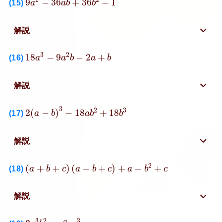
9
−
36
+
36
−
1
(15)
a
a
b
b
解説
18
a
3
−
9
a
2
b
−
2
a
+
b
3
2
18
−
9
−
2
+
(16)
a
a
b
a
b
解説
2
(
a
−
b
)
3
−
18
a
b
2
+
18
b
3
3
2
3
2
(
−
)
−
18
+
18
(17)
a
b
a
b
b
解説
(
a
+
b
+
c
)
(
a
−
b
+
c
)
+
a
+
b
2
+
c
2
(
+
+
)
(
−
+
)
+
+
+
(18)
a
b
c
a
b
c
a
b
c
解説
2
a
3
b
2
c
−
8
a
c
3
3
2
3