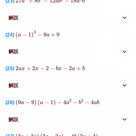
27
+
8
−
12
−
18
(23)
a
b
a
b
a
b
解説
(
a
−
1
)
3
−
9
a
+
9
3
(
−
1
)
−
9
+
9
(24)
a
a
解説
2
a
x
+
2
x
−
2
−
b
x
−
2
a
+
b
2
+
2
−
2
−
−
2
+
(25)
a
x
x
b
x
a
b
解説
(
9
a
−
9
)
(
a
−
1
)
−
4
a
2
−
b
2
−
4
a
b
2
2
(
9
−
9
)
(
−
1
)
−
4
−
−
4
(26)
a
a
a
b
a
b
解説
(
3
c
+
2
a
)
(
3
c
−
2
a
)
−
4
b
(
2
a
+
b
)