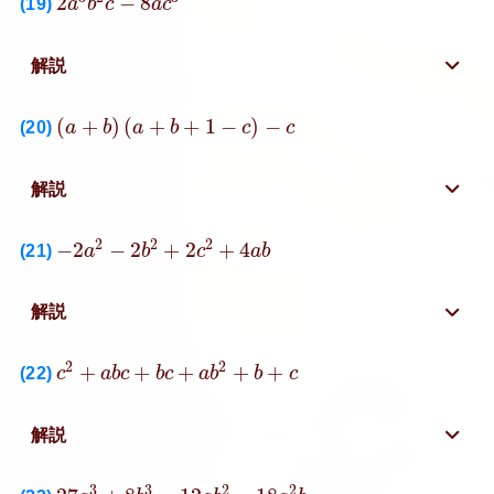
2
−
8
(19)
a
b
c
a
c
解説
(
a
+
b
)
(
a
+
b
+
1
−
c
)
−
c
(
+
)
(
+
+
1
−
)
−
(20)
a
b
a
b
c
c
解説
−
2
a
2
−
2
b
2
+
2
c
2
+
4
a
b
2
2
2
−
2
−
2
+
2
+
4
(21)
a
b
c
a
b
解説
c
2
+
a
b
c
+
b
c
+
a
b
2
+
b
+
c
2
2
+
+
+
+
+
(22)
c
a
b
c
b
c
a
b
b
c
解説
27
a
3
+
8
b
3
−
12
a
b
2
−
18
a
2
b
3
3
2
2