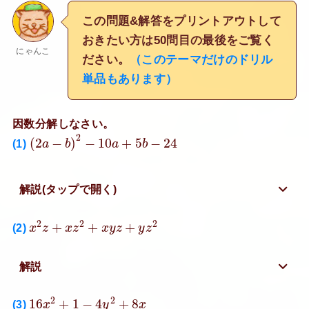
この問題&解答をプリントアウトして
おきたい方は50問目の最後をご覧く
にゃんこ
ださい。
（このテーマだけのドリル
単品もあります）
因数分解しなさい。
(
2
a
−
b
)
2
−
10
a
+
5
b
−
24
2
(
2
−
)
−
10
+
5
−
24
(1)
a
b
a
b
解説(タップで開く)
x
2
z
+
x
z
2
+
x
y
z
+
y
z
2
2
2
2
+
+
+
(2)
x
z
x
z
x
y
z
y
z
解説
16
x
2
+
1
−
4
y
2
+
8
x
2
2
16
+
1
−
4
+
8
(3)
x
y
x