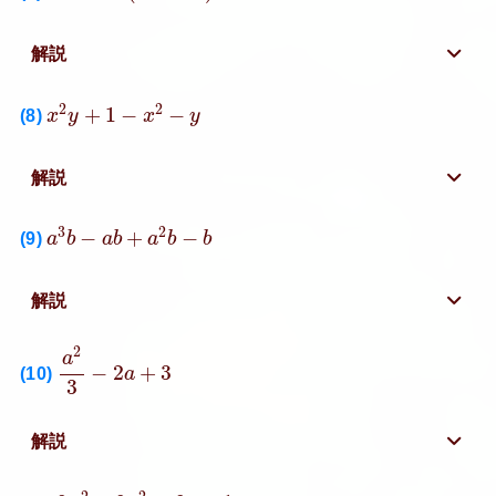
解説
x
2
y
+
1
−
x
2
−
y
2
2
+
1
−
−
(8)
x
y
x
y
解説
a
3
b
−
a
b
+
a
2
b
−
b
3
2
−
+
−
(9)
a
b
a
b
a
b
b
解説
a
2
3
−
2
a
+
3
2
a
−
2
+
3
(10)
a
3
解説
9
y
2
−
9
x
2
−
6
y
+
1