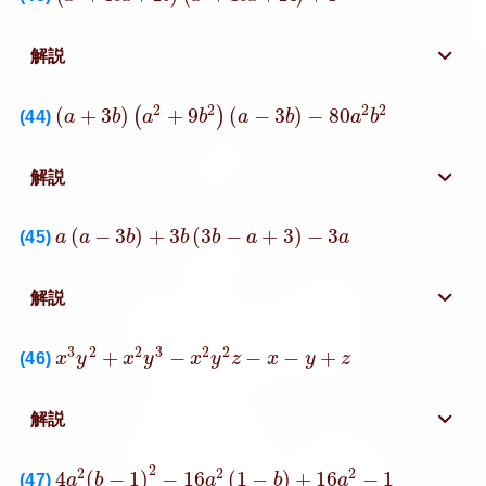
解説
(
a
+
3
b
)
(
a
2
+
9
b
2
)
(
a
−
3
b
)
−
80
a
2
b
2
2
2
2
2
(
+
3
)
+
9
(
−
3
)
−
80
(
)
(44)
a
b
a
b
a
b
a
b
解説
a
(
a
−
3
b
)
+
3
b
(
3
b
−
a
+
3
)
−
3
a
(
−
3
)
+
3
(
3
−
+
3
)
−
3
(45)
a
a
b
b
b
a
a
解説
x
3
y
2
+
x
2
y
3
−
x
2
y
2
z
−
x
−
y
+
z
3
2
2
3
2
2
+
−
−
−
+
(46)
x
y
x
y
x
y
z
x
y
z
解説
4
a
2
(
b
−
1
)
2
−
16
a
2
(
1
−
b
)
+
16
a
2
−
1
2
2
2
2
4
(
−
1
)
−
16
(
1
−
)
+
16
−
1
(47)
a
b
a
b
a