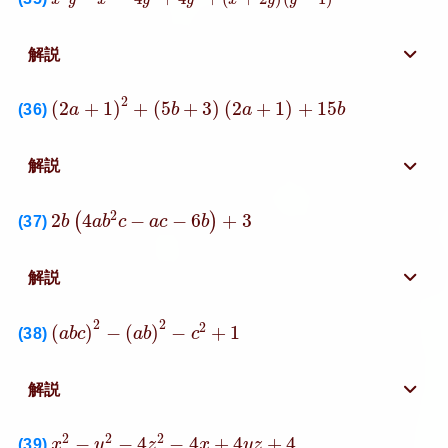
解説
(
2
a
+
1
)
2
+
(
5
b
+
3
)
(
2
a
+
1
)
+
15
b
2
(
2
+
1
)
+
(
5
+
3
)
(
2
+
1
)
+
15
(36)
a
b
a
b
解説
2
b
(
4
a
b
2
c
−
a
c
−
6
b
)
+
3
2
2
4
−
−
6
+
3
(
)
(37)
b
a
b
c
a
c
b
解説
(
a
b
c
)
2
−
(
a
b
)
2
−
c
2
+
1
2
2
2
(
)
−
(
)
−
+
1
(38)
a
b
c
a
b
c
解説
x
2
−
y
2
−
4
z
2
−
4
x
+
4
y
z
+
4
2
2
2
−
−
4
−
4
+
4
+
4
(39)
x
y
z
x
y
z