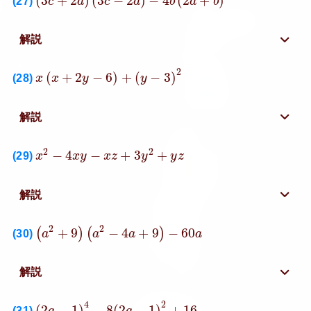
(
3
+
2
)
(
3
−
2
)
−
4
(
2
+
)
(27)
c
a
c
a
b
a
b
解説
x
(
x
+
2
y
−
6
)
+
(
y
−
3
)
2
2
(
+
2
−
6
)
+
(
−
3
)
(28)
x
x
y
y
解説
x
2
−
4
x
y
−
x
z
+
3
y
2
+
y
z
2
2
−
4
−
+
3
+
(29)
x
x
y
x
z
y
y
z
解説
(
a
2
+
9
)
(
a
2
−
4
a
+
9
)
−
60
a
2
2
+
9
−
4
+
9
−
60
(
)
(
)
(30)
a
a
a
a
解説
(
2
a
−
1
)
4
−
8
(
2
a
−
1
)
2
+
16
4
2
(
2
−
1
)
−
8
(
2
−
1
)
+
16
(31)