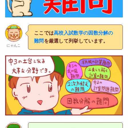
ここでは
高校入試数学の因数分解の
難問
を厳選して列挙しています。
にゃんこ