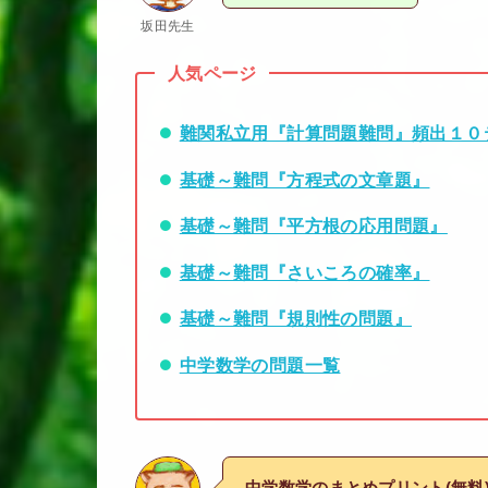
坂田先生
人気ページ
難関私立用『計算問題難問』頻出１０
基礎～難問『方程式の文章題』
基礎～難問『平方根の応用問題』
基礎～難問『さいころの確率』
基礎～難問『規則性の問題』
中学数学の問題一覧
中学数学のまとめプリント(無料