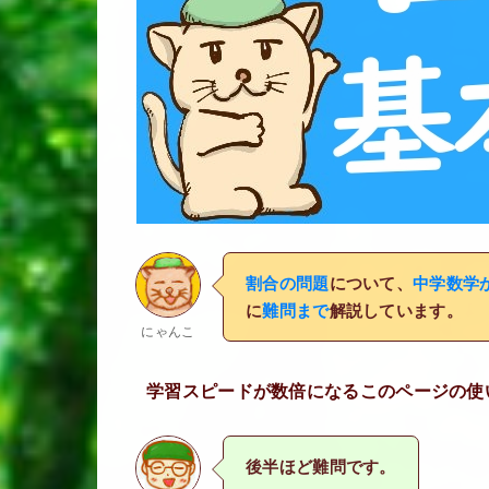
割合の問題
について、
中学数学
に
難問まで
解説しています。
にゃんこ
学習スピードが数倍になるこのページの使い
後半ほど難問です。