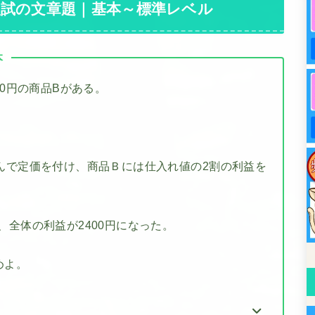
入試の文章題｜基本～標準レベル
本
00円の商品Bがある。
んで定価を付け、商品Ｂには仕入れ値の2割の利益を
、全体の利益が2400円になった。
めよ。