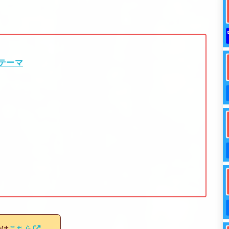
テーマ
)は
こちら
。