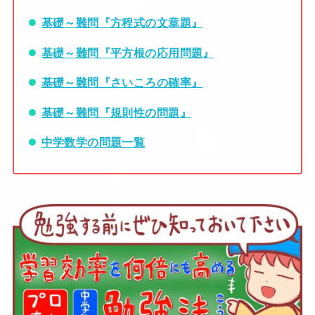
基礎～難問『方程式の文章題』
基礎～難問『平方根の応用問題』
基礎～難問『さいころの確率』
基礎～難問『規則性の問題』
中学数学の問題一覧