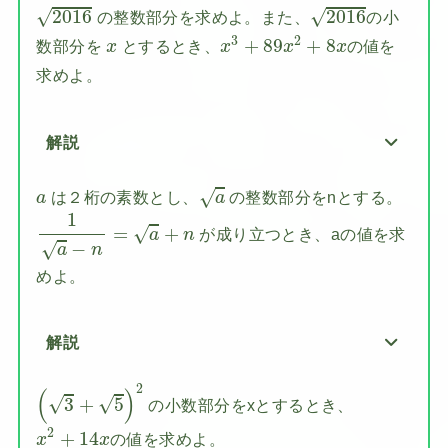
2016
2016
√
√
2016
2016
の整数部分を求めよ。また、
の小
x
3
+
89
x
2
+
8
x
x
3
2
+
89
+
8
数部分を
とするとき、
の値を
x
x
x
x
求めよ。
解説
a
a
√
は２桁の素数とし、
の整数部分をnとする。
a
a
1
a
−
n
=
a
+
n
1
=
+
√
が成り立つとき、aの値を求
a
n
−
√
a
n
めよ。
解説
(
3
+
5
)
2
2
(
)
√
√
3
+
5
の小数部分をxとするとき、
x
2
+
14
x
2
+
14
の値を求めよ。
x
x