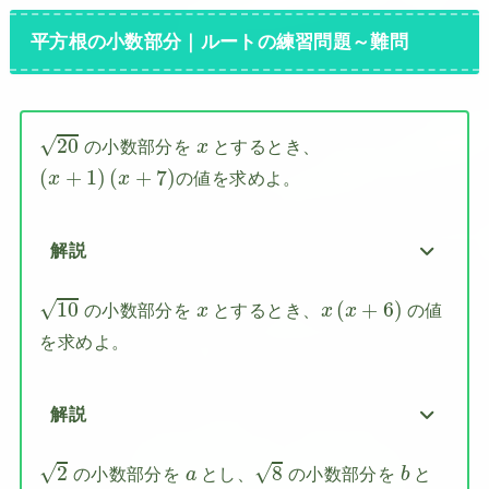
平方根の小数部分｜ルートの練習問題～難問
20
x
√
20
の小数部分を
とするとき、
x
(
x
+
1
)
(
x
+
7
)
(
+
1
)
(
+
7
)
の値を求めよ。
x
x
解説
10
x
(
x
+
6
)
x
√
10
(
+
6
)
の小数部分を
とするとき、
の値
x
x
x
を求めよ。
解説
2
8
b
a
√
√
2
8
の小数部分を
とし、
の小数部分を
と
a
b