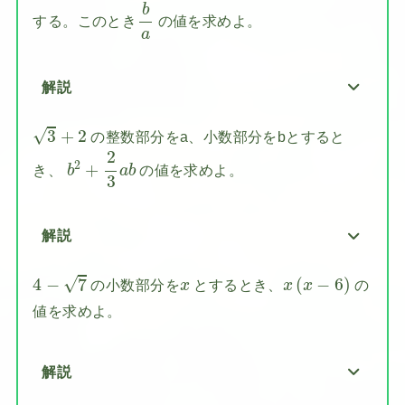
b
a
b
する。このとき
の値を求めよ。
a
解説
3
+
2
√
3
+
2
の整数部分をa、小数部分をbとすると
b
2
+
2
3
a
b
2
2
+
き、
の値を求めよ。
b
a
b
3
解説
4
−
7
x
(
x
−
6
)
x
√
4
−
7
(
−
6
)
の小数部分を
とするとき、
の
x
x
x
値を求めよ。
解説