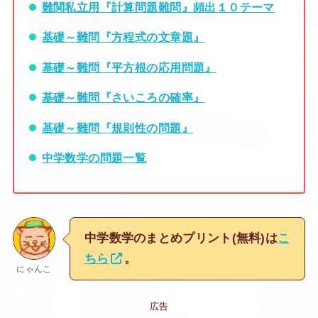
難関私立用『計算問題難問』頻出１０テーマ
基礎～難問『方程式の文章題』
基礎～難問『平方根の応用問題』
基礎～難問『さいころの確率』
基礎～難問『規則性の問題』
中学数学の問題一覧
中学数学のまとめプリント(無料)は
こ
ちら
。
にゃんこ
広告