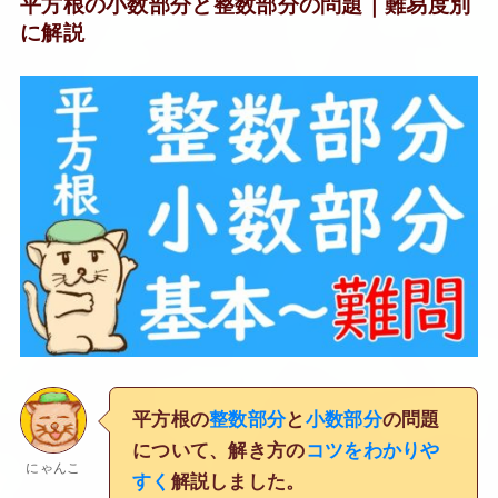
平方根の小数部分と整数部分の問題｜難易度別
に解説
平方根の
整数部分
と
小数部分
の問題
について、解き方の
コツをわかりや
にゃんこ
すく
解説しました。