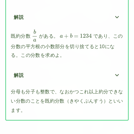
解説
b
a
b
a
+
b
=
1234
+
=
1234
既約分数
がある。
であり、この
a
b
a
分数の平方根の小数部分を切り捨てると10にな
る。この分数を求めよ。
解説
分母も分子も整数で、なおかつこれ以上約分できな
い分数のことを既約分数（きやくぶんすう）といい
ます。