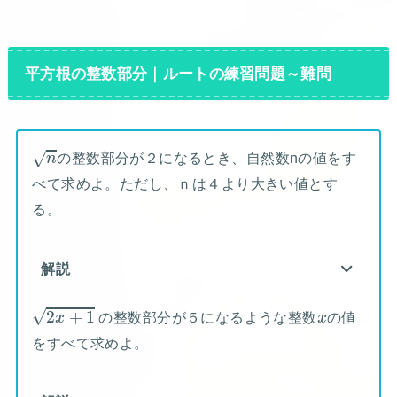
平方根の整数部分｜ルートの練習問題～難問
n
√
の整数部分が２になるとき、自然数nの値をす
n
べて求めよ。ただし、ｎは４より大きい値とす
る。
解説
2
x
+
1
x
√
2
+
1
の整数部分が５になるような整数
の値
x
x
をすべて求めよ。