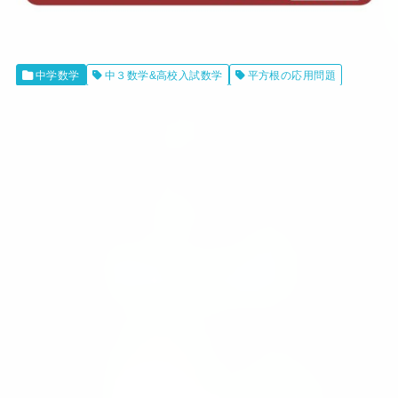
中学数学
中３数学&高校入試数学
平方根の応用問題