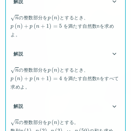
解説
n
p
(
n
)
(
)
√
の整数部分を
とするとき、
n
p
n
p
(
n
)
+
p
(
n
+
1
)
=
5
(
)
+
(
+
1
)
=
5
を満たす自然数nを求め
p
n
p
n
よ。
解説
n
p
(
n
)
(
)
√
の整数部分を
とするとき、
n
p
n
p
(
n
)
+
p
(
n
+
1
)
=
4
(
)
+
(
+
1
)
=
4
を満たす自然数nをすべて
p
n
p
n
求めよ。
解説
n
p
(
n
)
(
)
√
の整数部分を
とする。
n
p
n
p
(
1
)
p
(
2
)
p
(
3
)
p
(
50
)
(
1
)
(
2
)
(
3
)
(
50
)
数列
,
,
, ‥ ,
の和を求め