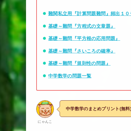
難関私立用『計算問題難問』頻出１０
基礎～難問『方程式の文章題』
基礎～難問『平方根の応用問題』
基礎～難問『さいころの確率』
基礎～難問『規則性の問題』
中学数学の問題一覧
中学数学のまとめプリント(無料
にゃんこ