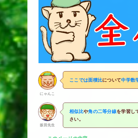
ここでは面積比
について
中学数
にゃんこ
相似比
や
角の二等分線
を学習し
さい。
坂田先生