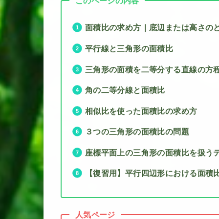
このページの内容
面積比の求め方｜底辺または高さの
平行線と三角形の面積比
三角形の面積を二等分する直線の方
角の二等分線と面積比
相似比を使った面積比の求め方
３つの三角形の面積比の問題
座標平面上の三角形の面積比を扱う
【復習用】平行四辺形における面積
人気ページ