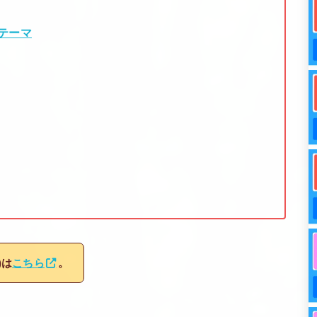
テーマ
)は
こちら
。